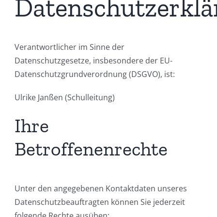
Datenschutzerkl
Team
Sekretariat
Verantwortlicher im Sinne der
Datenschutzgesetze, insbesondere der EU-
Termine
Datenschutzgrundverordnung (DSGVO), ist:
Lernen zu Hause
Ulrike Janßen (Schulleitung)
Ihre
Betroffenenrechte
Unter den angegebenen Kontaktdaten unseres
Datenschutzbeauftragten können Sie jederzeit
folgende Rechte ausüben: