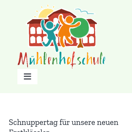
Zum
Inhalt
springen
Navigation
umschalten
Startseite
Unsere Schule
Schnuppertag für unsere neuen