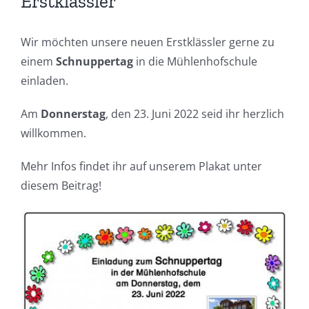
Team
Erstklässler
Sekretariat
Wir möchten unsere neuen Erstklässler gerne zu
einem
Schnuppertag
in die Mühlenhofschule
einladen.
Termine
Am
Donnerstag
, den 23. Juni 2022 seid ihr herzlich
Lernen zu Hause
willkommen.
Mehr Infos findet ihr auf unserem Plakat unter
diesem Beitrag!