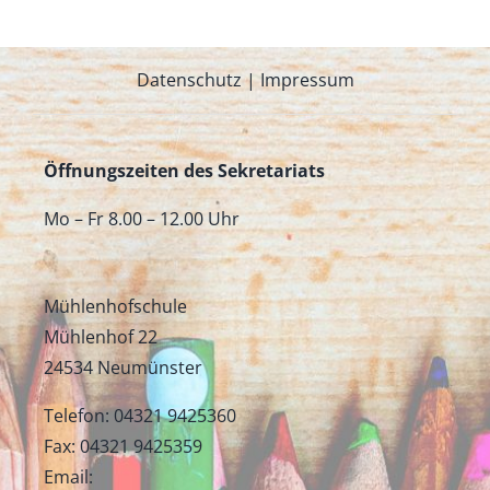
Datenschutz
|
Impressum
Öffnungszeiten des Sekretariats
Mo – Fr 8.00 – 12.00 Uhr
Mühlenhofschule
Mühlenhof 22
24534 Neumünster
Telefon: 04321 9425360
Fax: 04321 9425359
Email: