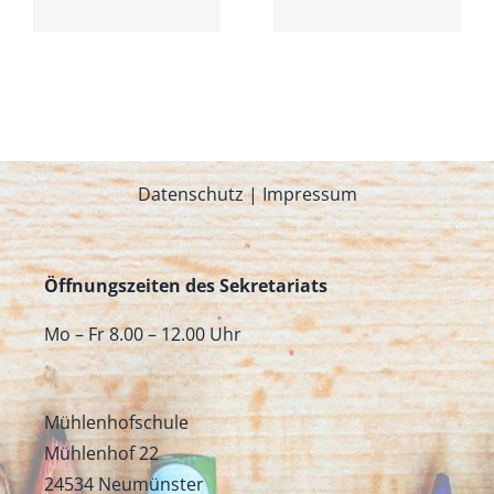
en
an unserer
(15.04.)
r
Schule
Datenschutz
|
Impressum
Öffnungszeiten des Sekretariats
Mo – Fr 8.00 – 12.00 Uhr
Mühlenhofschule
Mühlenhof 22
24534 Neumünster