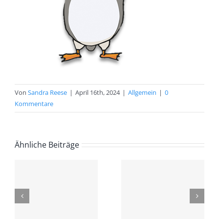
Von
Sandra Reese
|
April 16th, 2024
|
Allgemein
|
0
Kommentare
Ähnliche Beiträge
nen
Gemeinsam
sicher –
Elterncafé
d
Prävention
am
und Schutz
Mittwoch