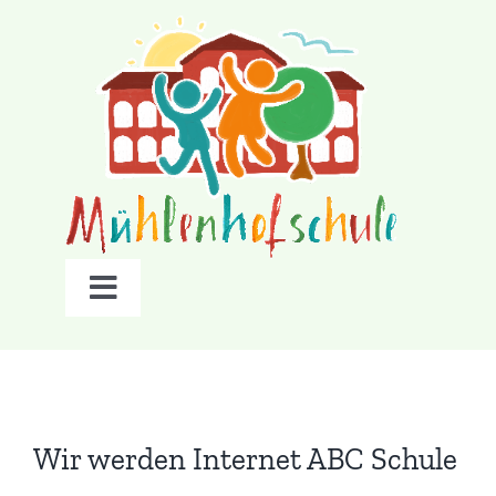
Zum
Inhalt
springen
Navigation
umschalten
Startseite
Unsere Schule
Wir werden Internet ABC Schule